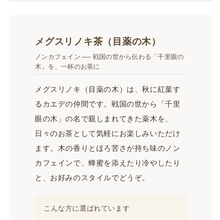
茶
茶
（目
（目
薬
薬
の
の
メグスリノキ茶（目薬の木）
木
木
ノンカフェイン ── 戦国の世から伝わる「千里眼の
茶）
茶）
木」を、一杯のお茶に
｜
｜
国
国
メグスリノキ（目薬の木）は、秋に紅葉す
産
産
るカエデの仲間です。戦国の世から「千里
ノ
ノ
眼の木」の名で親しまれてきた薬木を、
ン
ン
カ
カ
日々のお茶として気軽にお楽しみいただけ
フ
フ
ます。木の香りとほろ苦さが持ち味のノン
ェ
ェ
カフェインで、蜂蜜を添えたり冷やしたり
イ
イ
と、お好みのスタイルでどうぞ。
ン
ン
｜
｜
下
下
こんな方に選ばれています
田
田