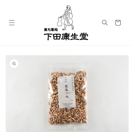
コンテ
ンツに
進む
カ
ー
ト
商品情
報にス
キップ