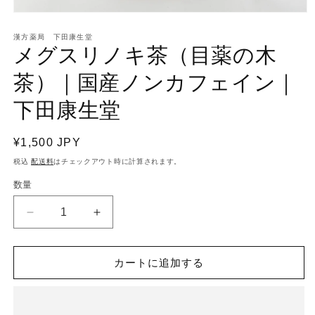
モ
ー
漢方薬局 下田康生堂
ダ
メグスリノキ茶（目薬の木
ル
で
茶）｜国産ノンカフェイン｜
メ
デ
下田康生堂
ィ
ア
(1)
を
通
¥1,500 JPY
開
常
税込
配送料
はチェックアウト時に計算されます。
く
価
数量
格
メ
メ
グ
グ
ス
ス
カートに追加する
リ
リ
ノ
ノ
キ
キ