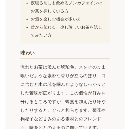
夜寝る前にも飲めるノンカフェインの
康
康
生
生
お茶を探している方
堂
堂
お酒を楽しむ機会が多い方
の
の
昔から伝わる、少し珍しいお茶を試し
数
数
てみたい方
量
量
を
を
減
増
味わい
ら
や
す
す
淹れたお茶は澄んだ琥珀色。木をそのまま
嗅いだような素朴な香りが立ちのぼり、口
に含むと木の芯を噛んだようなしっかりと
した苦味が広がります。この個性が好みを
分けるところですが、蜂蜜を加えたり冷や
したりすると、ぐっと和らぎます。菊花や
枸杞子など甘みのある素材とのブレンド
も、味をととのえるのに向いています。