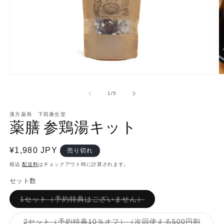
モ
ー
の
1
/
5
ダ
ル
で
漢方薬局 下田康生堂
薬膳 参鶏湯キット
メ
デ
ィ
通
¥1,980 JPY
ア
売り切れ
(2
(1)
常
税込
配送料
はチェックアウト時に計算されます。
を
価
開
セット数
く
格
バ
1セット（予約特典はございません）
リ
エ
ー
2セット（予約特典10％オフ）（次回使える500円割