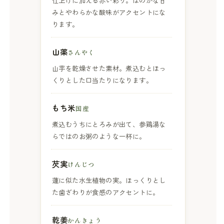
みとやわらかな酸味がアクセントにな
ります。
山薬
さんやく
山芋を乾燥させた素材。煮込むとほっ
くりとした口当たりになります。
もち米
国産
煮込むうちにとろみが出て、参鶏湯な
らではのお粥のような一杯に。
芡実
けんじつ
蓮に似た水生植物の実。ほっくりとし
た歯ざわりが食感のアクセントに。
乾姜
かんきょう