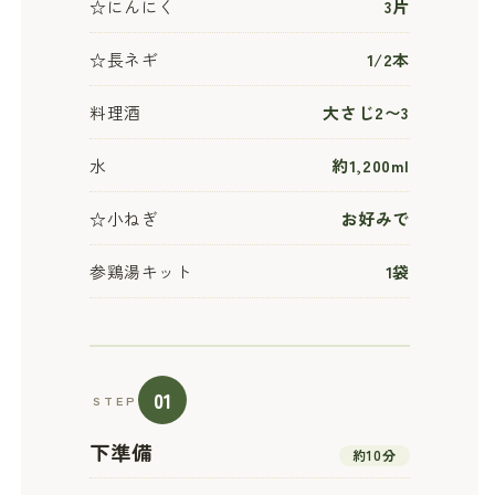
☆にんにく
3片
☆長ネギ
1/2本
料理酒
大さじ2〜3
水
約1,200ml
☆小ねぎ
お好みで
参鶏湯キット
1袋
01
STEP
下準備
約10分