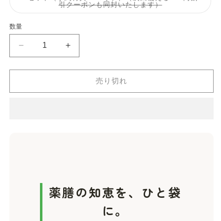
シ
バ
引クーポンも同封いたします）
ョ
リ
ン
エ
は
ー
数量
売
シ
り
ョ
切
ン
薬
薬
れ
は
て
売
膳
膳
い
り
る
切
参
参
か
れ
売り切れ
鶏
鶏
販
て
売
い
湯
湯
で
る
き
か
キ
キ
ま
販
せ
ッ
ッ
売
ん
で
ト
ト
き
ま
の
の
せ
ん
数
数
量
量
を
を
薬膳の知恵を、ひと袋
減
増
ら
や
に。
す
す