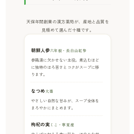
天保年間創業の漢方薬局が、産地と品質を
見極めて選んだ十種です。
朝鮮人参
六年根・長白山紅参
参鶏湯に欠かせない主役。煮込むほど
に独特のほろ苦さとコクがスープに移
ります。
なつめ
大棗
やさしい自然な甘みが、スープ全体を
まろやかにまとめます。
枸杞の実
くこ・寧夏産
仕上げに加える赤い彩り。ほのかな甘