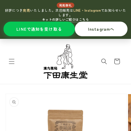
完売御礼
好評につき
完売
いたしました。次回販売は
LINE・Instagram
でお知らせいた
します。
キットの詳しいご紹介はこちら
LINEで通知を受け取る
Instagramへ
コンテ
ンツに
進む
カ
ー
ト
商品情
報にス
キップ