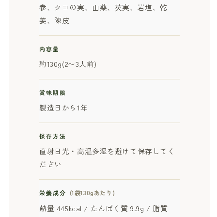
参、クコの実、山薬、芡実、岩塩、乾
姜、陳皮
内容量
約130g(2〜3人前)
賞味期限
製造日から1年
保存方法
直射日光・高温多湿を避けて保存してく
ださい
栄養成分
(1袋130gあたり)
熱量 445kcal / たんぱく質 9.9g / 脂質