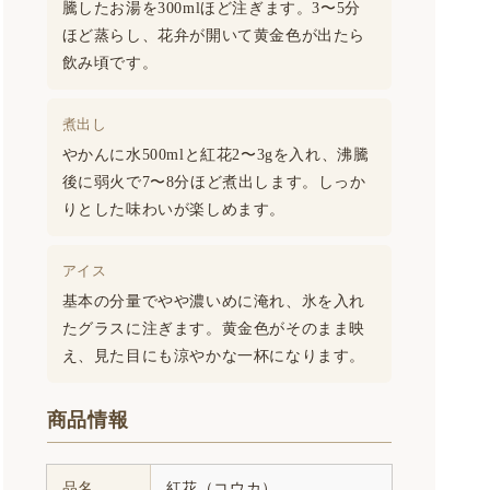
騰したお湯を300mlほど注ぎます。3〜5分
ほど蒸らし、花弁が開いて黄金色が出たら
飲み頃です。
煮出し
やかんに水500mlと紅花2〜3gを入れ、沸騰
後に弱火で7〜8分ほど煮出します。しっか
りとした味わいが楽しめます。
アイス
基本の分量でやや濃いめに淹れ、氷を入れ
たグラスに注ぎます。黄金色がそのまま映
え、見た目にも涼やかな一杯になります。
商品情報
品名
紅花（コウカ）