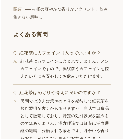
陳皮
── 柑橘の爽やかな香りがアクセント。飲み
飽きない風味に
よくある質問
紅花茶にカフェインは入っていますか？
紅花茶にカフェインは含まれていません。ノン
カフェインですので、就寝前やカフェインを控
えたい方にも安心してお飲みいただけます。
紅花茶はめぐりや冷えに良いのですか？
民間では冷え対策やめぐりを期待して紅花茶を
飲む習慣が古くからありますが、当店では食品
として販売しており、特定の効能効果を謳うも
のではありません。漢方理論では紅花は活血通
経の範疇に分類される素材です。味わいや香り
をお楽しみいただく目的でお飲みください。