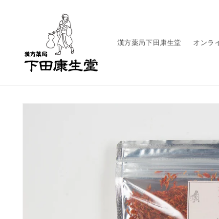
コンテ
ンツに
進む
漢方薬局下田康生堂
オンラ
商品情
報にス
キップ