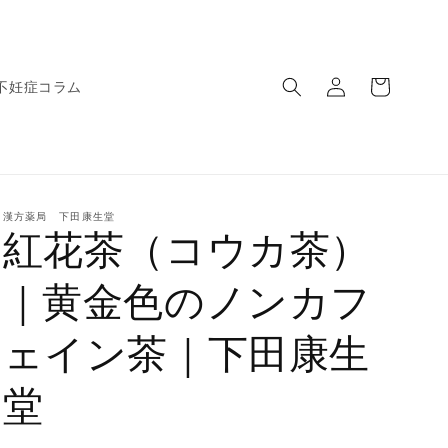
ロ
カ
グ
ー
不妊症コラム
イ
ト
ン
漢方薬局 下田康生堂
紅花茶（コウカ茶）
｜黄金色のノンカフ
ェイン茶｜下田康生
堂