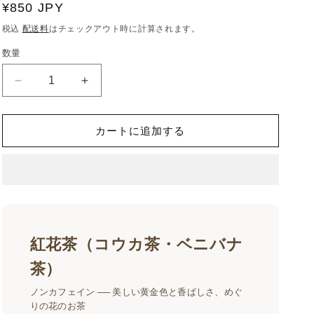
通
¥850 JPY
常
税込
配送料
はチェックアウト時に計算されます。
価
数量
格
紅
紅
花
花
茶
茶
カートに追加する
（コ
（コ
ウ
ウ
カ
カ
茶）
茶）
｜
｜
黄
黄
金
金
紅花茶（コウカ茶・ベニバナ
色
色
茶）
の
の
ノ
ノ
ノンカフェイン ── 美しい黄金色と香ばしさ、めぐ
ン
ン
りの花のお茶