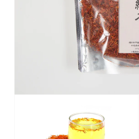
モ
ー
ダ
ル
で
メ
デ
ィ