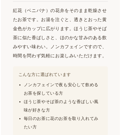
カ
カ
フ
紅花（ベニバナ）の花弁をそのまま乾燥させ
フ
ェ
ェ
たお茶です。お湯を注ぐと、透きとおった黄
イ
イ
金色がカップに広がります。ほうじ茶やそば
ン
ン
茶に似た香ばしさと、ほのかな甘みのある飲
茶
茶
｜
みやすい味わい。ノンカフェインですので、
｜
下
下
時間を問わず気軽にお楽しみいただけます。
田
田
康
康
こんな方に選ばれています
生
生
堂
堂
ノンカフェインで夜も安心して飲める
の
の
お茶を探している方
数
数
ほうじ茶やそば茶のような香ばしい風
量
量
味が好きな方
を
を
毎日のお茶に花のお茶を取り入れてみ
減
増
ら
や
たい方
す
す