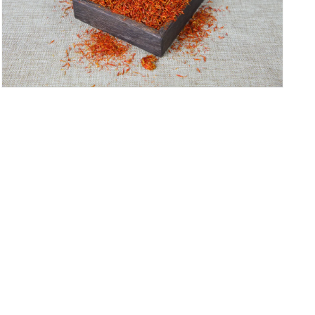
モ
ー
ダ
ル
で
メ
デ
ィ
ア
(3)
を
開
く