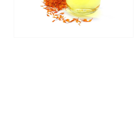
ア
(1)
を
開
く
モ
ー
ダ
ル
で
メ
デ
ィ
ア
(2)
を
開
く