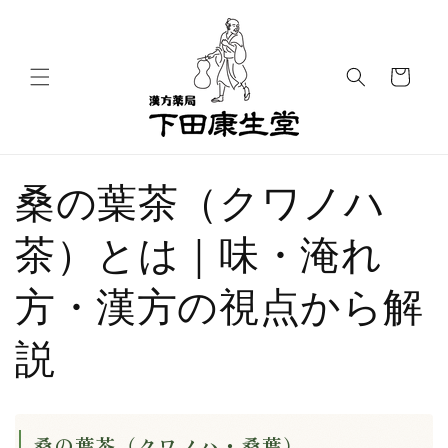
コンテ
ンツに
進む
カ
ー
ト
桑の葉茶（クワノハ
茶）とは｜味・淹れ
方・漢方の視点から解
説
桑の葉茶（クワノハ・桑葉）