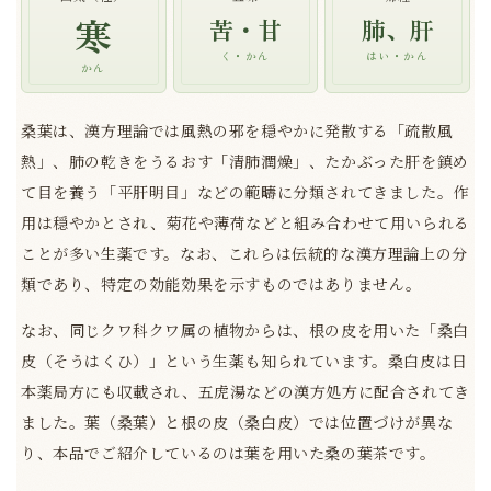
寒
苦・甘
肺、肝
く・かん
はい・かん
かん
桑葉は、漢方理論では風熱の邪を穏やかに発散する「疏散風
熱」、肺の乾きをうるおす「清肺潤燥」、たかぶった肝を鎮め
て目を養う「平肝明目」などの範疇に分類されてきました。作
用は穏やかとされ、菊花や薄荷などと組み合わせて用いられる
ことが多い生薬です。なお、これらは伝統的な漢方理論上の分
類であり、特定の効能効果を示すものではありません。
なお、同じクワ科クワ属の植物からは、根の皮を用いた「桑白
皮（そうはくひ）」という生薬も知られています。桑白皮は日
本薬局方にも収載され、五虎湯などの漢方処方に配合されてき
ました。葉（桑葉）と根の皮（桑白皮）では位置づけが異な
り、本品でご紹介しているのは葉を用いた桑の葉茶です。