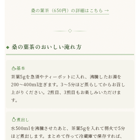
桑の葉茶（650円）の詳細はこちら →
◇
桑の葉茶のおいしい淹れ方
基本
茶葉5gを急須やティーポットに入れ、沸騰したお湯を
200〜400ml注ぎます。3〜5分ほど蒸らしてからお召し
上がりください。2煎目、3煎目もお楽しみいただけま
す。
煮出し
水500mlを沸騰させたあと、茶葉5gを入れて弱火で5分
ほど煮出します。まとめて作って冷蔵庫で保存すれば、