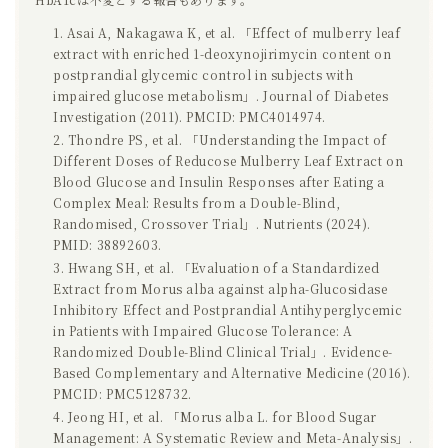
Asai A, Nakagawa K, et al. 「Effect of mulberry leaf
extract with enriched 1-deoxynojirimycin content on
postprandial glycemic control in subjects with
impaired glucose metabolism」. Journal of Diabetes
Investigation (2011). PMCID: PMC4014974.
Thondre PS, et al. 「Understanding the Impact of
Different Doses of Reducose Mulberry Leaf Extract on
Blood Glucose and Insulin Responses after Eating a
Complex Meal: Results from a Double-Blind,
Randomised, Crossover Trial」. Nutrients (2024).
PMID: 38892603.
Hwang SH, et al. 「Evaluation of a Standardized
Extract from Morus alba against alpha-Glucosidase
Inhibitory Effect and Postprandial Antihyperglycemic
in Patients with Impaired Glucose Tolerance: A
Randomized Double-Blind Clinical Trial」. Evidence-
Based Complementary and Alternative Medicine (2016).
PMCID: PMC5128732.
Jeong HI, et al. 「Morus alba L. for Blood Sugar
Management: A Systematic Review and Meta-Analysis」.