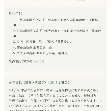
参考文献
中華本草編委会編『中華本草』上海科学技術出版社（桑葉の
項）
江蘇新医学院編『中薬大辞典』上海科学技術出版社（桑葉の
項）
栄西『喫茶養生記』（別名「茶桑経」）
養命酒製造 生薬百選「桑」
ウチダ和漢薬 生薬の玉手箱「桑白皮」
最終確認:2026年5月31日
参考文献（成分・近縁素材に関する研究）
※以下は本品の配合素材・成分・近縁植物等に関する研究であり、
本品（食品）の効能効果を示すものではありません。被験対象・
剤形（抽出物・別種・外用等）は本品と異なる場合があります。な
お下記研究の多くは抽出物・標準化エキスが対象で、空腹時血糖・
HbA1cは不変とする報告もあります。