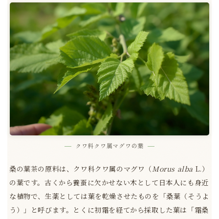
クワ科クワ属マグワの葉
桑の葉茶の原料は、クワ科クワ属のマグワ（
Morus alba
L.）
の葉です。古くから養蚕に欠かせない木として日本人にも身近
な植物で、生薬としては葉を乾燥させたものを「桑葉（そうよ
う）」と呼びます。とくに初霜を経てから採取した葉は「霜桑