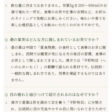
飲む量に決まりはありません。茶葉5gを200〜400mlのお
湯で淹れた一杯を、食事のお供や仕事の合間など、お好み
のタイミングで気軽にお楽しみください。味わいや香りを
楽しむ嗜好品としてお飲みいただくのがおすすめです。
桑の葉茶はどんな方に親しまれているお茶ですか？
桑の葉は中国で「薬食同源」の食材として食事のお茶に親
しまれ、民間では糖質が気になる方の毎日の習慣、食事の
お供として親しまれてきました。漢方では「平肝明目（へ
いかんめいもく）」の範疇で語られる素材です。伝統的・
一般的な親しまれ方であり、効果を保証するものではあり
ません。
目の疲れと結びつけて紹介されるのはなぜですか？
漢方で桑葉は肝を鎮めて目を養う「平肝明目」に分類さ
れ、伝統的に目の充血やかすみ目に用いられてきたためで